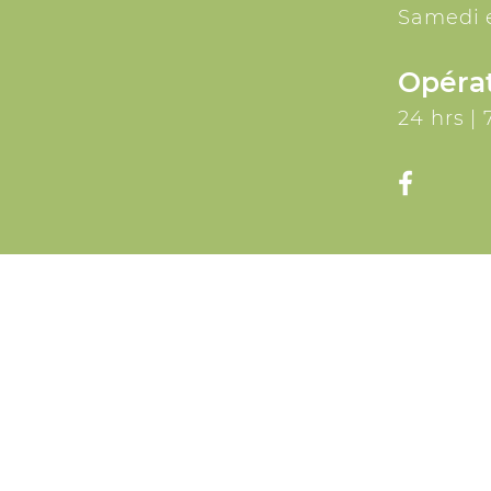
Samedi 
Opéra
24 hrs | 