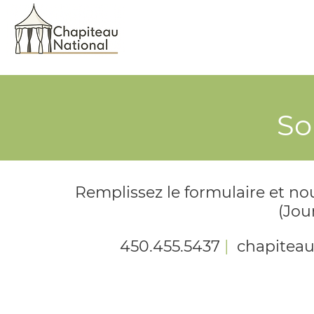
So
Remplissez le formulaire et n
(Jou
450.455.5437
|
chapiteau
Location de chapiteaux | Locati