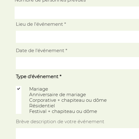
Lieu de l'événement
Date de l'événement
O
Type d'événement
*
b
l
Mariage
i
Anniversaire de mariage
g
a
Corporative + chapiteau ou dôme
t
Résidentiel
o
Festival + chapiteau ou dôme
i
r
Brève description de votre événement
e